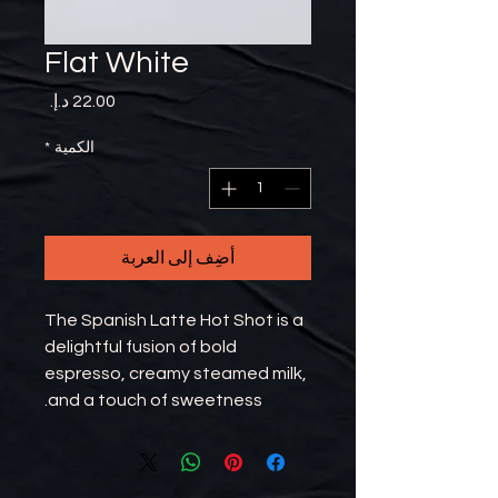
Flat White
السعر
الكمية
*
أضِف إلى العربة
The Spanish Latte Hot Shot is a
delightful fusion of bold
espresso, creamy steamed milk,
and a touch of sweetness.